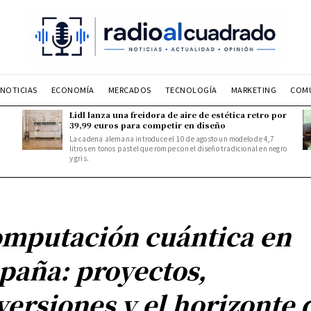
NOTICIAS
ECONOMÍA
MERCADOS
TECNOLOGÍA
MARKETING
COM
Lidl lanza una freidora de aire de estética retro por
39,99 euros para competir en diseño
La cadena alemana introduce el 10 de agosto un modelo de 4,7
litros en tonos pastel que rompe con el diseño tradicional en negro
y gris.
mputación cuántica en
paña: proyectos,
versiones y el horizonte 