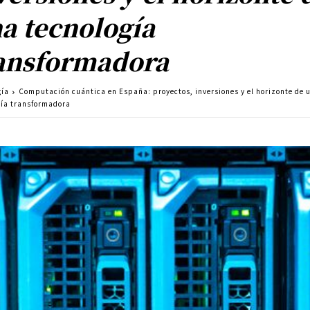
a tecnología
ansformadora
gía
Computación cuántica en España: proyectos, inversiones y el horizonte de 
gía transformadora