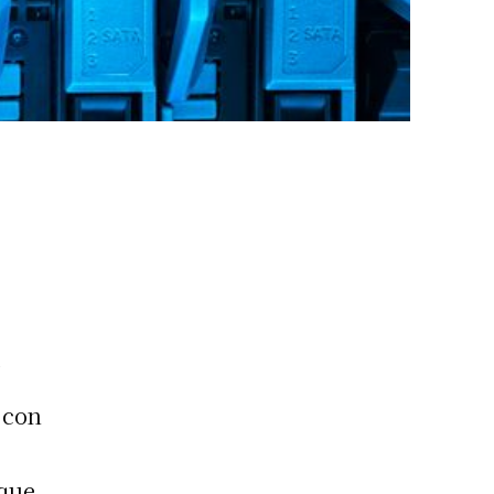
a
 con
 que