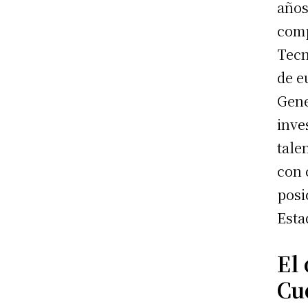
años
comp
Tecn
de e
Gene
inve
tale
con 
posi
Esta
El
Cu