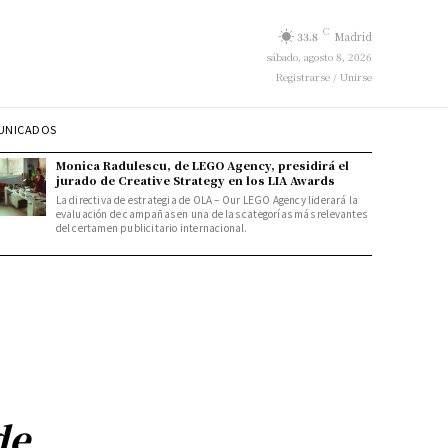
C
33.8
Madrid
sábado, agosto 8, 2026
Registrarse / Unirse
UNICADOS
Monica Radulescu, de LEGO Agency, presidirá el
jurado de Creative Strategy en los LIA Awards
La directiva de estrategia de OLA – Our LEGO Agency liderará la
evaluación de campañas en una de las categorías más relevantes
del certamen publicitario internacional.
de