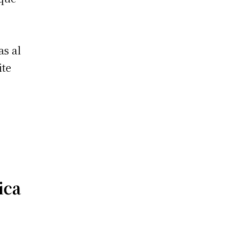
as al
ite
s
ica