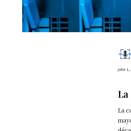
julio 1
La
La c
mayo
déca