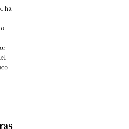
ol ha
do
ior
del
uco
ras