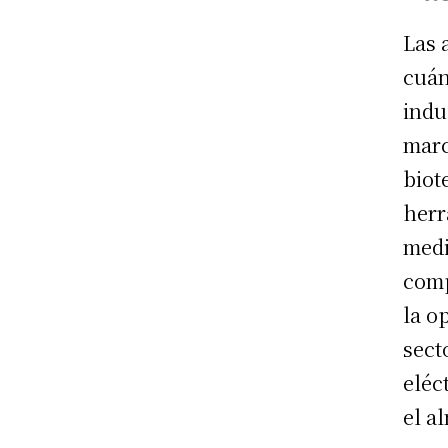
Las 
cuán
indu
marc
biot
herr
medi
comp
la o
sect
eléc
el a