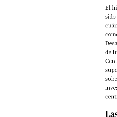
El h
sido
cuán
como
Desa
de I
Cent
supo
sobe
inve
cent
La