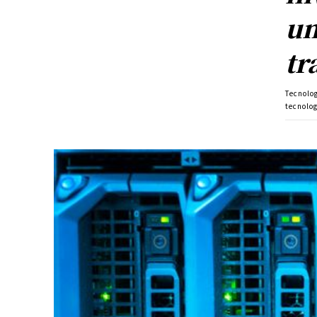
un
tr
Tecnolo
tecnolo