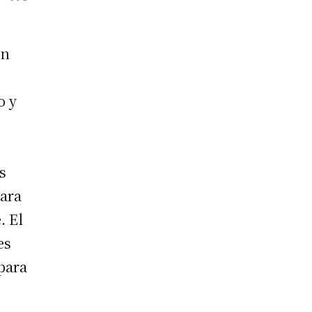
en
o y
s
para
. El
es
 para