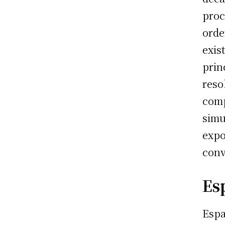
proc
orde
exis
prin
reso
comp
simu
expo
conv
Es
Espa