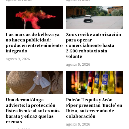
Las marcas de belleza ya
Zoox recibe autorización
no hacen publicidad:
para operar
producen entretenimiento
comercialmente hasta
integrado
2.500 robotaxis sin
volante
agosto 9, 2026
agosto 9, 2026
Una dermatóloga
Patrón Tequila y Arón
advierte: la protección
Piper presentan ‘Bucle’ en
física frente al sol es más
Ibiza, su tercer año de
barata y eficaz que las
colaboración
cremas
agosto 9, 2026