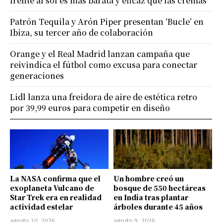
frente al sol es más barata y eficaz que las cremas
Patrón Tequila y Arón Piper presentan ‘Bucle’ en
Ibiza, su tercer año de colaboración
Orange y el Real Madrid lanzan campaña que
reivindica el fútbol como excusa para conectar
generaciones
Lidl lanza una freidora de aire de estética retro
por 39,99 euros para competir en diseño
La NASA confirma que el
Un hombre creó un
exoplaneta Vulcano de
bosque de 550 hectáreas
Star Trek era en realidad
en India tras plantar
actividad estelar
árboles durante 45 años
agosto 10, 2026
agosto 9, 2026